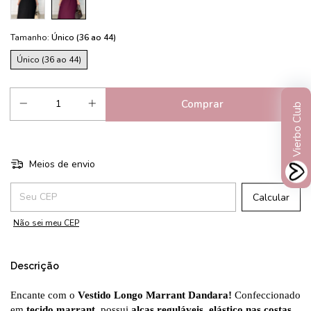
Tamanho:
Único (36 ao 44)
Único (36 ao 44)
Vierbo Club
Meios de envio
Entregas para o CEP:
Calcular
Não sei meu CEP
Descrição
Encante com o
Vestido Longo Marrant Dandara!
Confeccionado
em
tecido marrant,
possui
alças reguláveis, elástico nas costas,