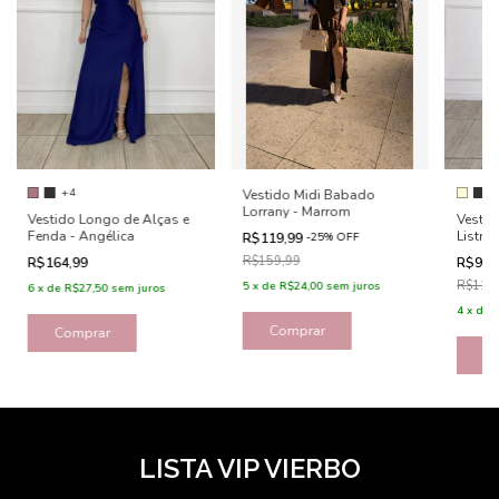
+4
Vestido Midi Babado
Lorrany - Marrom
Vestido Longo de Alças e
Vestid
Fenda - Angélica
Listra
R$119,99
-
25
%
OFF
R$159,99
R$164,99
R$95,
R$119
5
x
de
R$24,00
sem juros
6
x
de
R$27,50
sem juros
4
x
de
Comprar
Comprar
C
LISTA VIP VIERBO