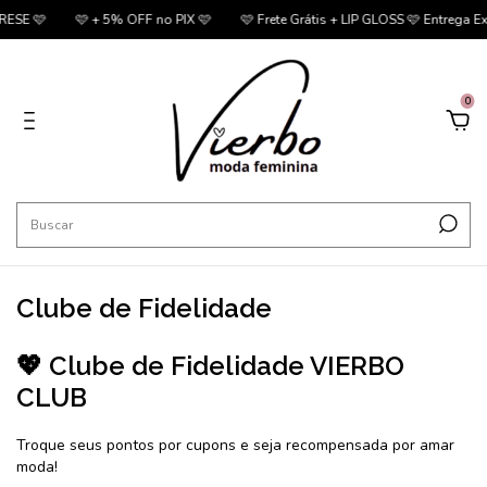

🩷 + 5% OFF no PIX 🩷
🩷 Frete Grátis + LIP GLOSS 🩷 Entrega Express
0
Clube de Fidelidade
💖 Clube de Fidelidade VIERBO
CLUB
Troque seus pontos por cupons e seja recompensada por amar
moda!