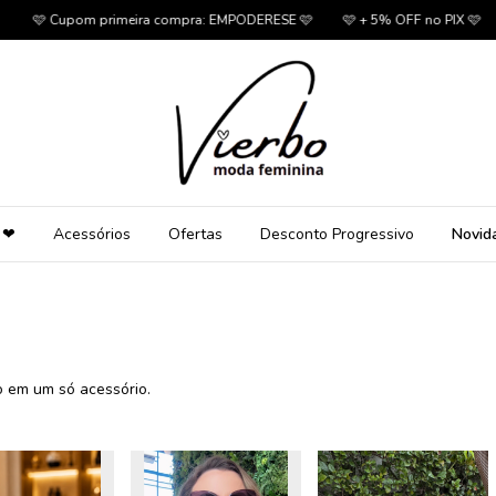
🩷 Cupom primeira compra: EMPODERESE 🩷
🩷 + 5% OFF no PIX 🩷
🩷
 ❤
Acessórios
Ofertas
Desconto Progressivo
Novid
o em um só acessório.