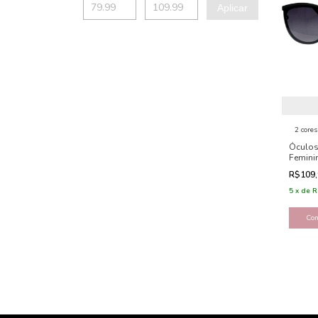
Aplicar
2 cores
Óculos
Femini
Gatinho
R$109
5
x
de
R
Co