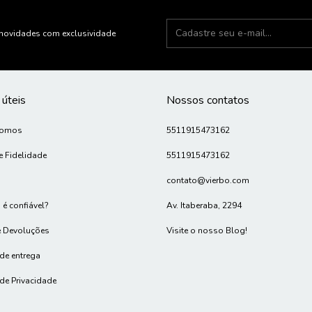
novidades com exclusividade
 úteis
Nossos contatos
Somos
5511915473162
e Fidelidade
5511915473162
contato@vierbo.com
 é confiável?
Av. Itaberaba, 2294
e Devoluções
Visite o nosso Blog!
 de entrega
 de Privacidade