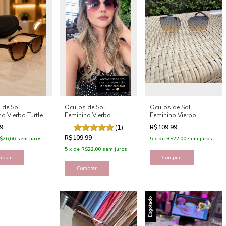
 de Sol
Óculos de Sol
Óculos de Sol
o Vierbo Turtle
Feminino Vierbo
Feminino Vierbo
Gatinho - Angel
Quadrado - Ângela
99
(1)
R$109,99
R$109,99
$26,66
sem juros
5
x
de
R$22,00
sem juros
5
x
de
R$22,00
sem juros
Comprar
Esgotado