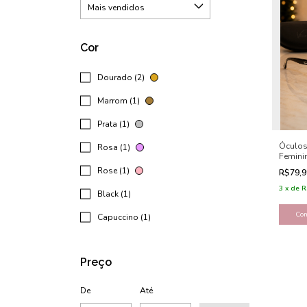
Cor
Dourado (2)
Marrom (1)
Prata (1)
Óculos
Rosa (1)
Feminin
Rose (1)
R$79,
3
x
de
R
Black (1)
Capuccino (1)
Preço
De
Até