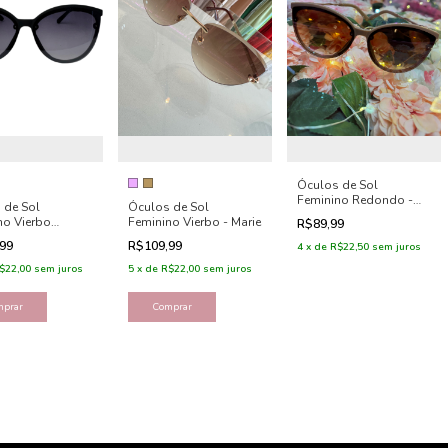
Óculos de Sol
Feminino Redondo -
 de Sol
Óculos de Sol
Manuela
no Vierbo
Feminino Vierbo - Marie
R$89,99
 - Katy
,99
R$109,99
4
x
de
R$22,50
sem juros
$22,00
sem juros
5
x
de
R$22,00
sem juros
mprar
Comprar