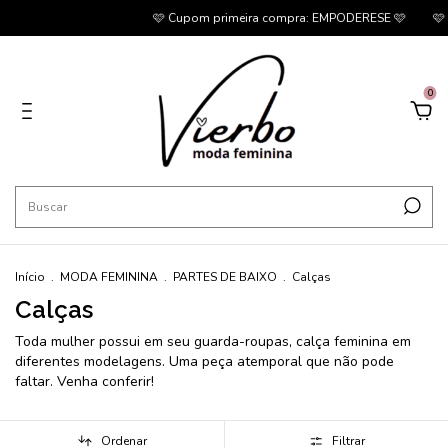
🩷 Cupom primeira compra: EMPODERESE 🩷
🩷 + 5% 
0
Início
.
MODA FEMININA
.
PARTES DE BAIXO
.
Calças
Calças
Toda mulher possui em seu guarda-roupas, calça feminina em
diferentes modelagens. Uma peça atemporal que não pode
faltar. Venha conferir!
Ordenar
Filtrar