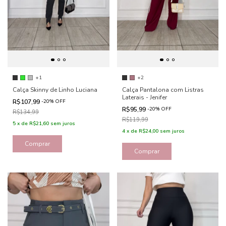
+1
+2
Calça Skinny de Linho Luciana
Calça Pantalona com Listras
Laterais - Jenifer
R$107,99
-
20
%
OFF
R$95,99
-
20
%
OFF
R$134,99
R$119,99
5
x
de
R$21,60
sem juros
4
x
de
R$24,00
sem juros
Comprar
Comprar