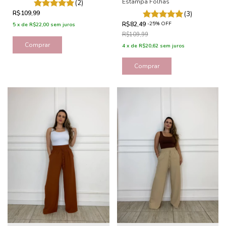
Estampa Folhas
(2)
R$109,99
(3)
R$82,49
-
25
%
OFF
5
x
de
R$22,00
sem juros
R$109,99
Comprar
4
x
de
R$20,62
sem juros
Comprar