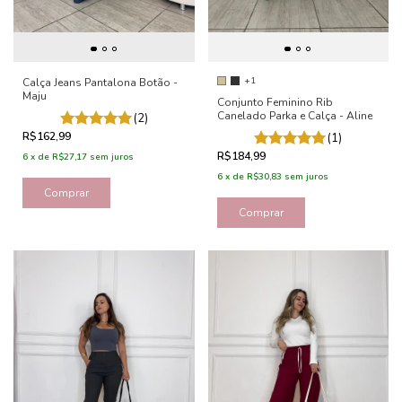
+1
Calça Jeans Pantalona Botão -
Maju
Conjunto Feminino Rib
Canelado Parka e Calça - Aline
(2)
R$162,99
(1)
R$184,99
6
x
de
R$27,17
sem juros
6
x
de
R$30,83
sem juros
Comprar
Comprar