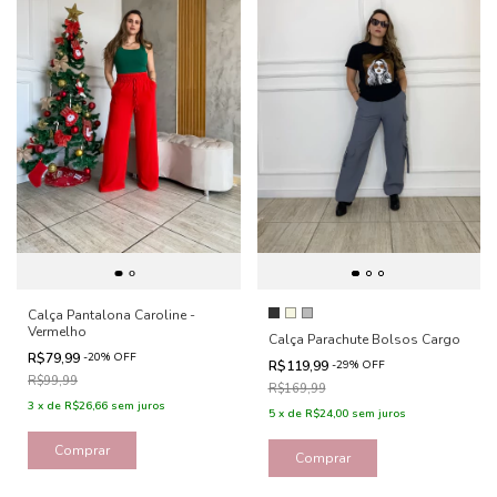
Calça Pantalona Caroline -
Vermelho
Calça Parachute Bolsos Cargo
R$79,99
-
20
%
OFF
R$119,99
-
29
%
OFF
R$99,99
R$169,99
3
x
de
R$26,66
sem juros
5
x
de
R$24,00
sem juros
Comprar
Comprar