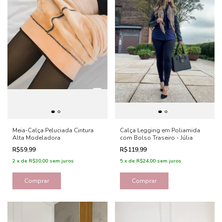
Meia-Calça Peluciada Cintura
Calça Legging em Poliamida
Alta Modeladora
com Bolso Traseiro - Júlia
R$59,99
R$119,99
2
x
de
R$30,00
sem juros
5
x
de
R$24,00
sem juros
Comprar
Comprar