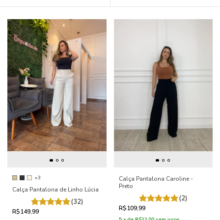
+3
Calça Pantalona Caroline -
Preto
Calça Pantalona de Linho Lúcia
(2)
(32)
R$109,99
R$149,99
5
x
de
R$22,00
sem juros