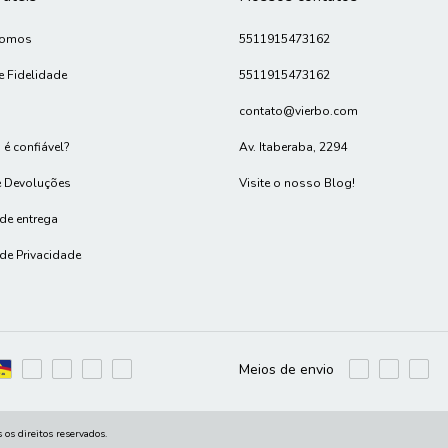
Somos
5511915473162
e Fidelidade
5511915473162
contato@vierbo.com
 é confiável?
Av. Itaberaba, 2294
e Devoluções
Visite o nosso Blog!
 de entrega
 de Privacidade
Meios de envio
os direitos reservados.