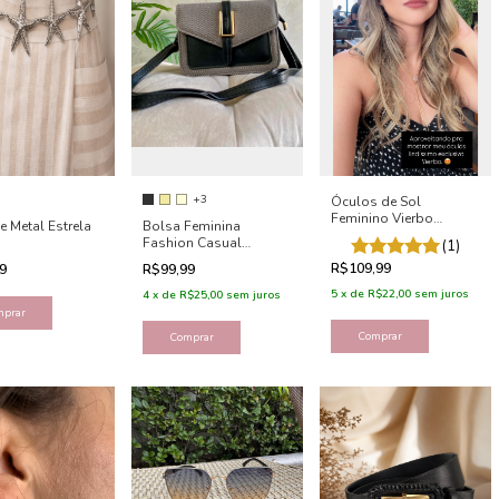
+3
Óculos de Sol
Feminino Vierbo
e Metal Estrela
Bolsa Feminina
Gatinho - Angel
Fashion Casual
(1)
Pequena Sara
R$109,99
99
R$99,99
5
x
de
R$22,00
sem juros
4
x
de
R$25,00
sem juros
mprar
Comprar