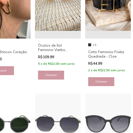
+1
Óculos de Sol
Feminino Vierbo
 Brincos Coração
Cinto Feminino Fivela
Quadrado - Ângela
Quadrada - Cloe
R$109,99
00
R$44,99
5
x
de
R$22,00
sem juros
2
x
de
R$22,50
sem juros
mprar
Comprar
Comprar