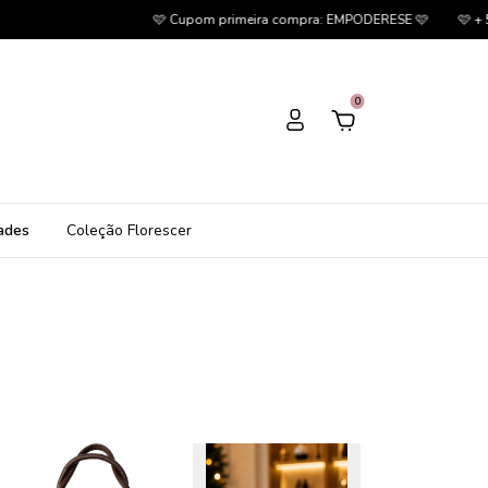
🩷 Cupom primeira compra: EMPODERESE 🩷
🩷 + 5% OFF no PIX 
0
ades
Coleção Florescer