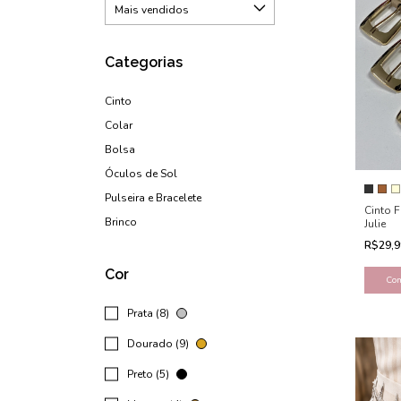
Categorias
Cinto
Colar
Bolsa
Óculos de Sol
Pulseira e Bracelete
Cinto F
Brinco
Julie
R$29,
Cor
Co
Prata (8)
Dourado (9)
Preto (5)