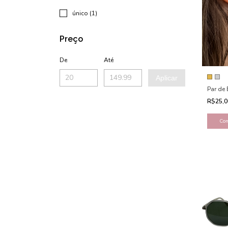
único (1)
Preço
De
Até
Aplicar
Par de
R$25,
Co