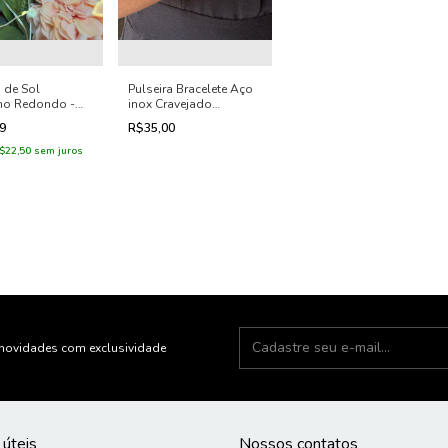
 de Sol
Pulseira Bracelete Aço
no Redondo -
inox Cravejado
la
Corações
99
R$35,00
$22,50
sem juros
novidades com exclusividade
 úteis
Nossos contatos