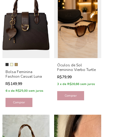
Óculos de Sol
Feminino Vierbo Turtle
Bolsa Feminina
Fashion Casual Luna
R$79,99
R$149,99
3
x
de
R$26,66
sem juros
6
x
de
R$25,00
sem juros
Comprar