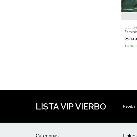
Óculos
Femini
Manue
R$89,
4
x
de
R
LISTA VIP VIERBO
Receba 
Categorias
Linkes