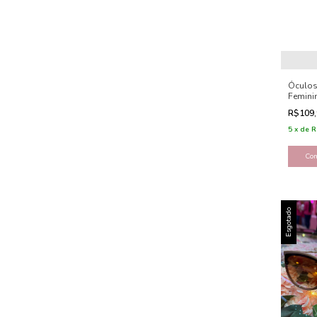
Óculos
Femini
Hexago
R$109
5
x
de
R
Co
Esgotado