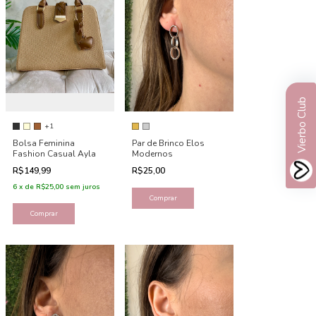
Vierbo Club
+1
Bolsa Feminina
Par de Brinco Elos
Fashion Casual Ayla
Modernos
R$149,99
R$25,00
6
x
de
R$25,00
sem juros
Comprar
Comprar