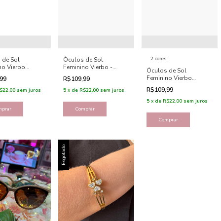
2 cores
 de Sol
Óculos de Sol
no Vierbo
Feminino Vierbo -
Óculos de Sol
nal - Mônaco
Serena
Feminino Vierbo
,99
R$109,99
Gatinho - Katy
R$109,99
$22,00
sem juros
5
x
de
R$22,00
sem juros
5
x
de
R$22,00
sem juros
mprar
Comprar
Comprar
Esgotado