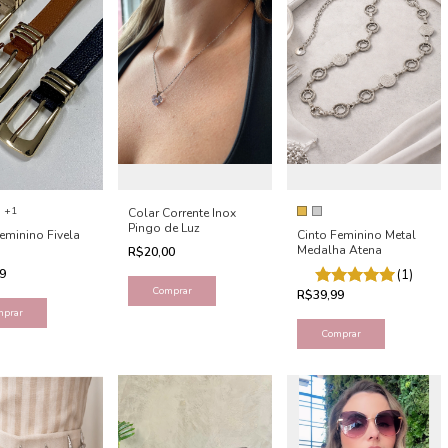
+1
Colar Corrente Inox
Pingo de Luz
eminino Fivela
Cinto Feminino Metal
Medalha Atena
R$20,00
99
(1)
Comprar
R$39,99
mprar
Comprar