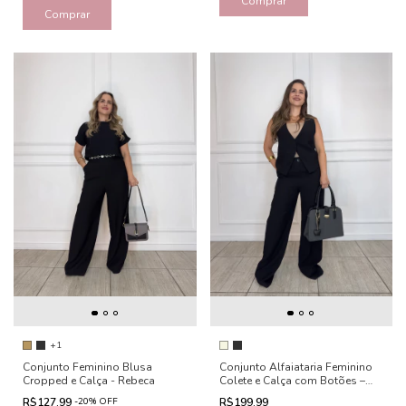
Comprar
Comprar
+1
Conjunto Feminino Blusa
Conjunto Alfaiataria Feminino
Cropped e Calça - Rebeca
Colete e Calça com Botões –
Léia
R$127,99
-
20
%
OFF
R$199,99