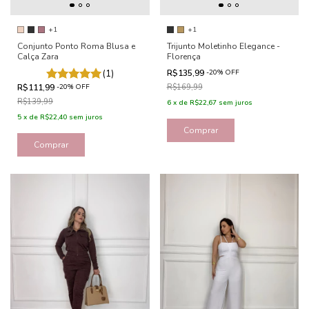
+1
+1
Conjunto Ponto Roma Blusa e
Trijunto Moletinho Elegance -
Calça Zara
Florença
(1)
R$135,99
-
20
%
OFF
R$111,99
-
20
%
OFF
R$169,99
R$139,99
6
x
de
R$22,67
sem juros
5
x
de
R$22,40
sem juros
Comprar
Comprar