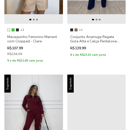
+2
+1
Macaquinho Feminino Marrant
Conjunto Anarruga Regata
com Cropped - Clara
Gola Alta e Calça Pantalona-
Marina
R$107,99
R$139,99
R$134,99
6
x
de
R$23,33
sem juros
5
x
de
R$21,60
sem juros
Esgotado
Esgotado