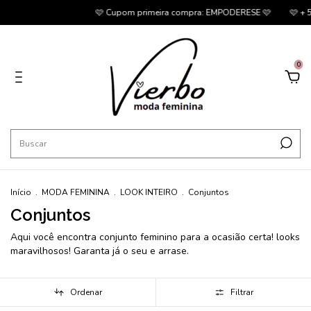
🩷 Cupom primeira compra: EMPODERESE 🩷
🩷 + 5% OFF no P
0
Início
.
MODA FEMININA
.
LOOK INTEIRO
.
Conjuntos
Conjuntos
Aqui você encontra conjunto feminino para a ocasião certa! looks
maravilhosos! Garanta já o seu e arrase.
Ordenar
Filtrar