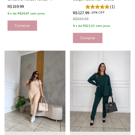
Vanessa
R$159,99
(1)
R$127,99
-
20
%
OFF
6
x
de
R$26,67
sem juros
R$159,99
Comprar
6
x
de
R$21,33
sem juros
Comprar