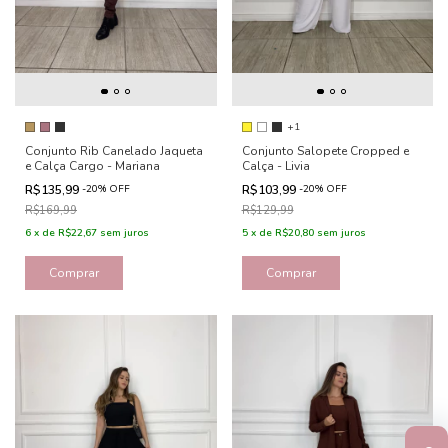
+1
Conjunto Rib Canelado Jaqueta
Conjunto Salopete Cropped e
e Calça Cargo - Mariana
Calça - Livia
R$135,99
-
20
%
OFF
R$103,99
-
20
%
OFF
R$169,99
R$129,99
6
x
de
R$22,67
sem juros
5
x
de
R$20,80
sem juros
Comprar
Comprar