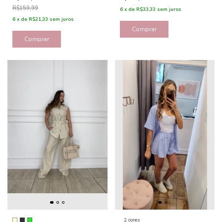
R$159,99
6
x
de
R$33,33
sem juros
6
x
de
R$21,33
sem juros
Comprar
Comprar
2 cores