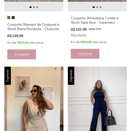
Conjunto Alfaiataria Colete e
Short-Saia Ana - Caramelo
Conjunto Marrant de Cropped e
Short Barra Bordada - Charlote
R$103,99
-
20
%
OFF
R$129,99
R$149,99
5
x
de
R$20,80
sem juros
6
x
de
R$25,00
sem juros
Comprar
Comprar
Esgotado
Esgotado