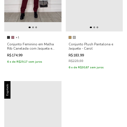
+1
Conjunto Feminino em Malha
Conjunto Plush Pantalona e
Rib Canelada com Jaqueta e
Jaqueta - Carol
Calça Reta Jogger - Vivian
R$174,99
R$183,99
R$229,99
6
x
de
R$29,17
sem juros
6
x
de
R$30,67
sem juros
Esgotado