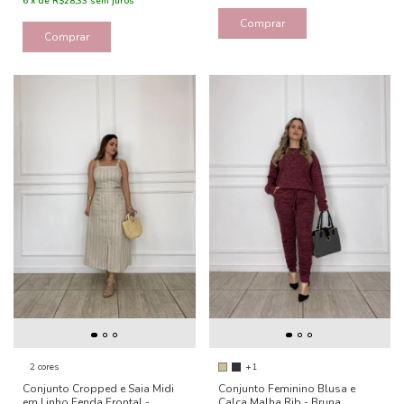
6
x
de
R$28,33
sem juros
Comprar
Comprar
2 cores
+1
Conjunto Cropped e Saia Midi
Conjunto Feminino Blusa e
em Linho Fenda Frontal -
Calça Malha Rib - Bruna