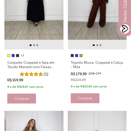
Vierbo Club
+3
Conjunto Cropped e Saia em
Trijunto Blusa, Cropped e Calça
Tecido Marrant com Faixas
- Mila
Fixas – Lara
(1)
R$179,99
-
20
%
OFF
R$159,99
R$224,99
6
x
de
R$30,00
sem juros
6
x
de
R$26,67
sem juros
Comprar
Comprar