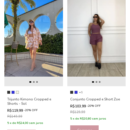
+1
Trijunto Kimono Cropped e
Conjunto Cropped e Short Zoe
Shorts - Sol
R$103,99
-
20
%
OFF
R$119,99
-
20
%
OFF
R$129,99
R$149,99
5
x
de
R$20,80
sem juros
5
x
de
R$24,00
sem juros