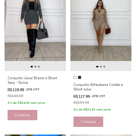
Conjunto Jacar Blazer e Short
Saia - Sonia
Conjunto Alfaiataria Colete e
Short Julia
R$119,99
-
20
%
OFF
R$149,99
R$127,99
-
20
%
OFF
R$159,99
5
x
de
R$24,00
sem juros
6
x
de
R$21,33
sem juros
Comprar
Comprar