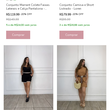
Conjunto Marrant Colete Faixas
Conjunto Camisa e Short
Laterais e Calça Pantalona -
Listrado - Loren
Isabela
R$119,99
-
20
%
OFF
R$79,99
-
20
%
OFF
R$149,99
R$99,99
5
x
de
R$24,00
sem juros
3
x
de
R$26,66
sem juros
Comprar
Comprar