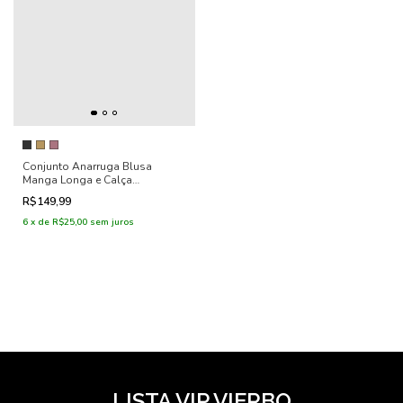
Conjunto Anarruga Blusa
Manga Longa e Calça
Pantalona - Marina
R$149,99
6
x
de
R$25,00
sem juros
LISTA VIP VIERBO