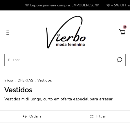
🩷 Cupom primeira compra: EMPODERESE 🩷
🩷 + 5% OFF no PIX 🩷

0
Início
.
OFERTAS
.
Vestidos
Vestidos
Vestidos midi, longo, curto em oferta especial para arrasar!
Ordenar
Filtrar