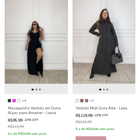
+4
+1
Macaquinho Vestido em Duna
Vestido Midi Gola Alta - Leila
Alças para Amarrar – Laura
R$119,99
-
20
%
OFF
R$95,99
-
20
%
OFF
R$149,99
R$119,99
5
x
de
R$24,00
sem juros
4
x
de
R$24,00
sem juros