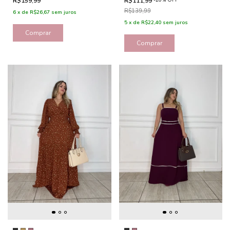
R$159,99
R$111,99
R$139,99
6
x
de
R$26,67
sem juros
5
x
de
R$22,40
sem juros
Comprar
Comprar