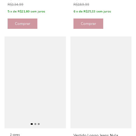
R$134,99
R$189,99
5
x
de
R$21,60
sem juros
6
x
de
R$25,33
sem juros
Comprar
Comprar
2 cores
Vestido Longo Jeans Nula