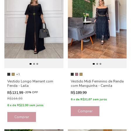
+1
Vestido Longo Marrant com
Vestido Midi Feminino de Renda
Fenda - Laila
com Manguinha - Camila
R$131,99
-
20
%
OFF
R$189,99
R$164,99
6
x
de
R$31,67
sem juros
6
x
de
R$22,00
sem juros
Comprar
Comprar