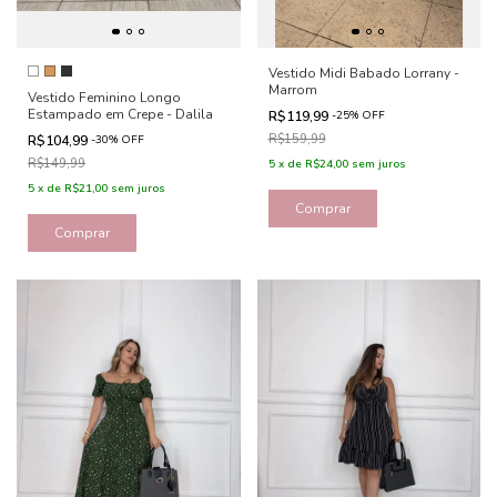
Vestido Midi Babado Lorrany -
Marrom
Vestido Feminino Longo
Estampado em Crepe - Dalila
R$119,99
-
25
%
OFF
R$159,99
R$104,99
-
30
%
OFF
R$149,99
5
x
de
R$24,00
sem juros
5
x
de
R$21,00
sem juros
Comprar
Comprar