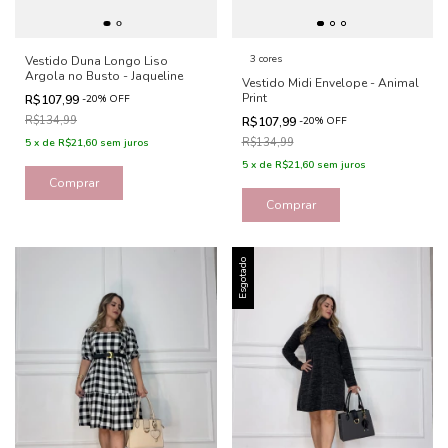
3 cores
Vestido Duna Longo Liso
Argola no Busto - Jaqueline
Vestido Midi Envelope - Animal
Print
R$107,99
-
20
%
OFF
R$134,99
R$107,99
-
20
%
OFF
R$134,99
5
x
de
R$21,60
sem juros
5
x
de
R$21,60
sem juros
Comprar
Comprar
Esgotado