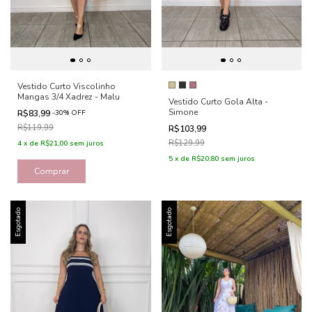
Vestido Curto Viscolinho
Mangas 3/4 Xadrez - Malu
Vestido Curto Gola Alta -
Simone
R$83,99
-
30
%
OFF
R$119,99
R$103,99
R$129,99
4
x
de
R$21,00
sem juros
5
x
de
R$20,80
sem juros
Comprar
Esgotado
Esgotado