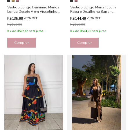
Vestido Longo Feminino Manga
Vestido Longo Marrant com
Longa Decote V em Viscolinho
Faixa e Detalhe na Barra –
Forrado - Valentina
Dandara
R$135,99
-
20
%
OFF
R$144,49
-
15
%
OFF
R$169,99
R$169,99
6
x
de
R$22,67
sem juros
6
x
de
R$24,08
sem juros
Comprar
Comprar