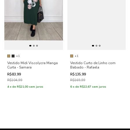
+1
+1
Vestido Midi Viscolycra Manga
Vestido Curto de Linho com
Curta - Samara
Babado - Rafaela
R$83,99
R$135,99
R$104,99
R$169,99
4
x
de
R$21,00
sem juros
6
x
de
R$22,67
sem juros