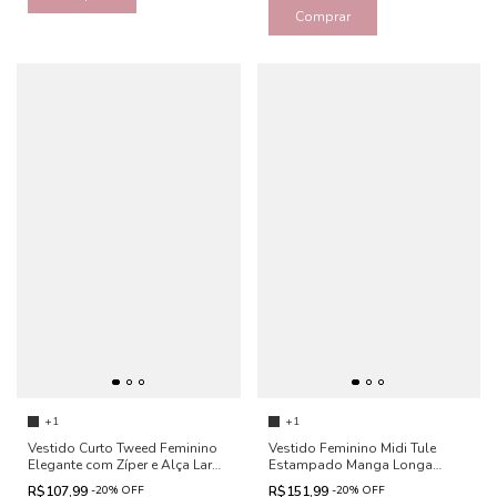
Comprar
+1
+1
Vestido Curto Tweed Feminino
Vestido Feminino Midi Tule
Elegante com Zíper e Alça Larga
Estampado Manga Longa
- Tati
Elegante - Melody
R$107,99
-
20
%
OFF
R$151,99
-
20
%
OFF