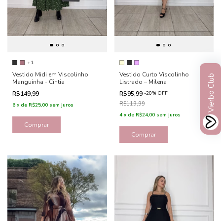
+1
Vestido Midi em Viscolinho
Vestido Curto Viscolinho
Vierbo Club
Manguinha - Cintia
Listrado – Milena
R$149,99
R$95,99
-
20
%
OFF
R$119,99
6
x
de
R$25,00
sem juros
4
x
de
R$24,00
sem juros
Comprar
Comprar