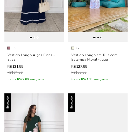
+1
+2
Vestido Longo Alças Finas -
Vestido Longo em Tule com
Elisa
Estampa Floral - Julia
R$131,99
R$127,99
R$164,99
R$159,99
6
x
de
R$22,00
sem juros
6
x
de
R$21,33
sem juros
Esgotado
Esgotado