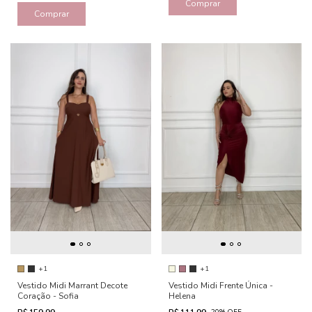
Comprar
Comprar
+1
+1
Vestido Midi Marrant Decote
Vestido Midi Frente Única -
Coração - Sofia
Helena
-
20
%
OFF