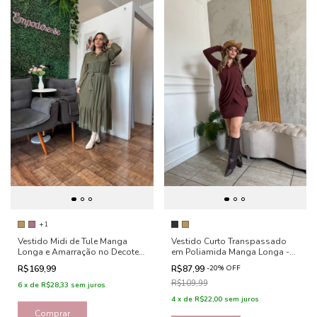
+1
Vestido Midi de Tule Manga
Vestido Curto Transpassado
Longa e Amarração no Decote -
em Poliamida Manga Longa -
Beatriz
Jenifer
R$169,99
R$87,99
-
20
%
OFF
R$109,99
6
x
de
R$28,33
sem juros
4
x
de
R$22,00
sem juros
Comprar