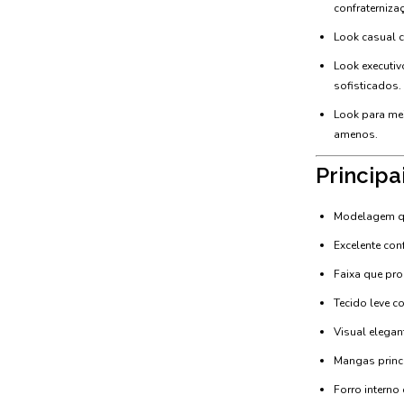
confraterniza
Look casual c
Look executi
sofisticados.
Look para mei
amenos.
Principa
Modelagem que
Excelente co
Faixa que pro
Tecido leve 
Visual elegan
Mangas princ
Forro interno