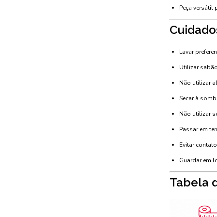
Peça versátil
Cuidado
Lavar prefere
Utilizar sabão
Não utilizar a
Secar à sombr
Não utilizar 
Passar em tem
Evitar contat
Guardar em lo
Tabela 