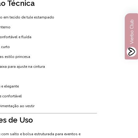
ão Técnica
o em tecido de tule estampado
Vierbo Club
interno
fortável e fluída
curto
s estilo princesa
xa para ajuste na cintura
 e elegante
 confortável
imentação ao vestir
es de Uso
 com salto e bolsa estruturada para eventos e