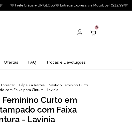
te Grátis + LIP GLOSS 🩷 Entrega Express via Motoboy R$12,99 🩷
🩷 Cupom 
0
Ofertas
FAQ
Trocas e Devoluções
Florescer
.
Cápsula Raizes
.
Vestido Feminino Curto
o com Faixa para Cintura - Lavínia
o Feminino Curto em
stampado com Faixa
ntura - Lavínia