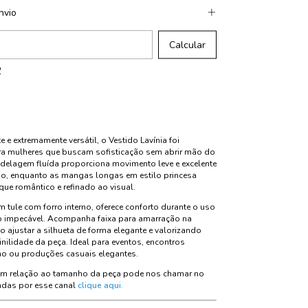
nvio
CEP:
Calcular
P
e e extremamente versátil, o Vestido Lavínia foi
ra mulheres que buscam sofisticação sem abrir mão do
delagem fluída proporciona movimento leve e excelente
o, enquanto as mangas longas em estilo princesa
ue romântico e refinado ao visual.
 tule com forro interno, oferece conforto durante o uso
 impecável. Acompanha faixa para amarração na
do ajustar a silhueta de forma elegante e valorizando
nilidade da peça. Ideal para eventos, encontros
lho ou produções casuais elegantes.
com relação ao tamanho da peça pode nos chamar no
das por esse canal
clique aqui.