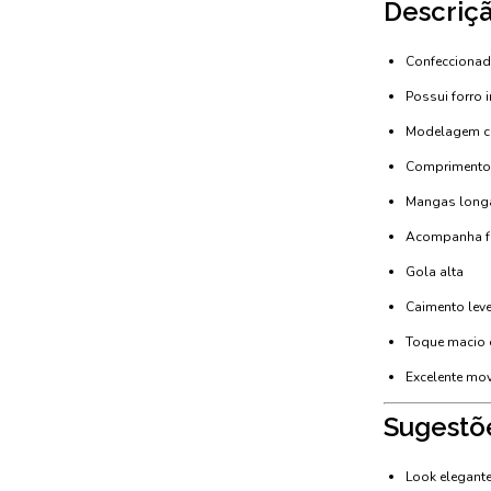
Descriç
Confeccionad
Possui forro 
Modelagem con
Comprimento 
Mangas longa
Acompanha fai
Gola alta
Caimento leve
Toque macio e
Excelente mov
Sugestõ
Look elegante