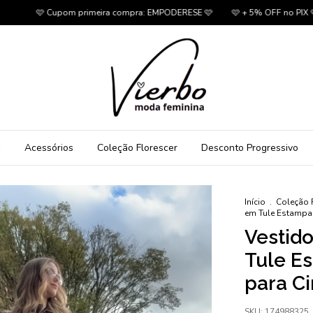
Cupom primeira compra: EMPODERESE 🩷
🩷 + 5% OFF no PIX 🩷
🩷 Fre
s
Acessórios
Coleção Florescer
Desconto Progressivo
Início
.
Coleção 
em Tule Estampad
Vestid
Tule E
para Ci
SKU:
174988325