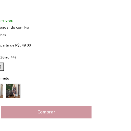
em juros
pagando com Pix
lhes
 partir de
R$349,00
(36 ao 44)
)
amelo