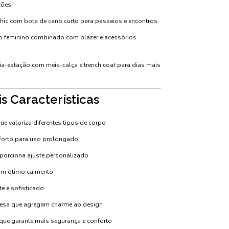
ções.
hic com bota de cano curto para passeios e encontros.
vo feminino combinado com blazer e acessórios
a-estação com meia-calça e trench coat para dias mais
is Características
 valoriza diferentes tipos de corpo
nforto para uso prolongado
porciona ajuste personalizado
com ótimo caimento
te e sofisticado
esa que agregam charme ao design
 que garante mais segurança e conforto