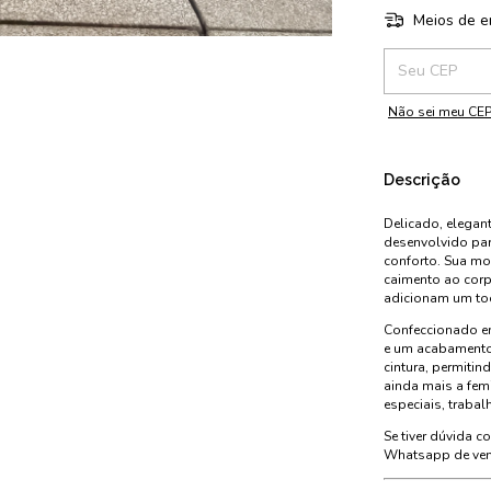
Meios de e
Entregas para o 
Não sei meu CE
Descrição
Delicado, elegant
desenvolvido pa
conforto. Sua mo
caimento ao corp
adicionam um toq
Confeccionado em
e um acabamento
cintura, permitin
ainda mais a femi
especiais, traba
Se tiver dúvida 
Whatsapp de ven