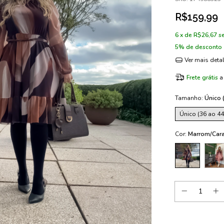
R$159,99
6
x de
R$26,67
s
5% de desconto
Ver mais deta
Frete grátis
a
Tamanho:
Único 
Único (36 ao 44
Cor:
Marrom/Car