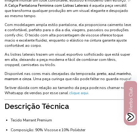
Imagine montar um look confortável, estiloso e moderno sem esforço. ✨
A
Calça Pantalona Feminina com Listras Laterais
é aquela peça versátil
que transforma qualquer produção em um visual elegante e despojado
ao mesmo tempo.
Com modelagem ampla estilo pantalona, ela proporciona caimento leve
e confortável, perfeito para o dia a dia, viagens, passeios ou produções
comfy chic. O tecido com alta porcentagem de viscose oferece toque
macio e excelente fluidez, enquanto o elástico na cintura garante ajuste
confortável ao corpo.
As listras laterais trazem um visual esportivo sofisticado que está super
em alta, deixando a peça moderna e fácil de combinar com tênis,
cropped, camisetas ou tricôs.
Disponível nas cores mais desejadas da temporada:
preto, azul marinho,
marrom e cinza
. Uma peça curinga que não pode faltar no guarda-roupa!
Se tiver dúvida com relação ao tamanho da peça pode nos chamar no
Vierbo Club
Whatsapp de vendas por esse canal
clique aqui.
Descrição Técnica
Tecido Marrant Premium
Composição: 90% Viscose e 10% Poliéster