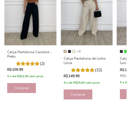
+3
Calça Pantalona Caroline -
Preto
Calça Pantalona de Linho
Calça 
Lúcia
Lucian
(2)
R$109,99
(32)
R$107
R$149,99
R$134
5
x
de
R$22,00
sem juros
5
x
de
6
x
de
R$25,00
sem juros
Comprar
C
Comprar