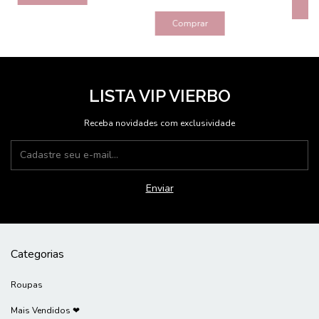
C
Comprar
LISTA VIP VIERBO
Receba novidades com exclusividade
Categorias
Roupas
Mais Vendidos ❤