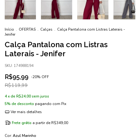
Início
.
OFERTAS
.
Calças
.
Calça Pantalona com Listras Laterais -
Jenifer
Calça Pantalona com Listras
Laterais - Jenifer
SKU:
174988194
R$95,99
-
20
%
OFF
R$119,99
4
x de
R$24,00
sem juros
5% de desconto
pagando com Pix
Ver mais detalhes
Frete grátis
a partir de
R$349,00
Cor:
Azul Marinho