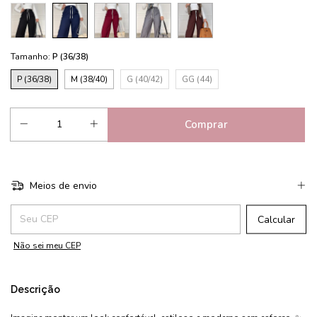
Tamanho:
P (36/38)
P (36/38)
M (38/40)
G (40/42)
GG (44)
Meios de envio
Entregas para o CEP:
Calcular
Não sei meu CEP
Descrição