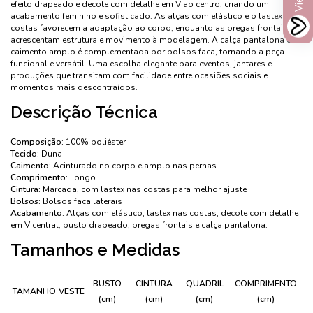
efeito drapeado e decote com detalhe em V ao centro, criando um
acabamento feminino e sofisticado. As alças com elástico e o lastex nas
costas favorecem a adaptação ao corpo, enquanto as pregas frontais
acrescentam estrutura e movimento à modelagem. A calça pantalona de
caimento amplo é complementada por bolsos faca, tornando a peça
funcional e versátil. Uma escolha elegante para eventos, jantares e
produções que transitam com facilidade entre ocasiões sociais e
momentos mais descontraídos.
Descrição Técnica
Composição:
100% poliéster
Tecido:
Duna
Caimento:
Acinturado no corpo e amplo nas pernas
Comprimento:
Longo
Cintura:
Marcada, com lastex nas costas para melhor ajuste
Bolsos:
Bolsos faca laterais
Acabamento:
Alças com elástico, lastex nas costas, decote com detalhe
em V central, busto drapeado, pregas frontais e calça pantalona.
Tamanhos e Medidas
BUSTO
CINTURA
QUADRIL
COMPRIMENTO
TAMANHO
VESTE
(cm)
(cm)
(cm)
(cm)