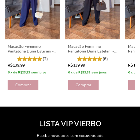
Macacão Feminino
Macacão Feminino
Macac
Pantalona Duna Estefani -
Pantalona Duna Estefani -
Pantal
Azul Marinho
Preto
Marro
(2)
(6)
R$139,99
R$139,99
R$139
6
x
de
R$23,33
sem juros
6
x
de
R$23,33
sem juros
6
x
de
Comprar
Comprar
C
LISTA VIP VIERBO
Receba novidades com exclusividade