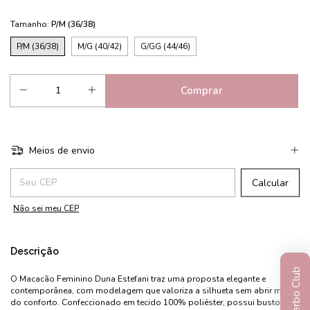
Tamanho:
P/M (36/38)
P/M (36/38)
M/G (40/42)
G/GG (44/46)
Meios de envio
Entregas para o CEP:
Calcular
Não sei meu CEP
Descrição
Vierbo Club
O Macacão Feminino Duna Estefani traz uma proposta elegante e
contemporânea, com modelagem que valoriza a silhueta sem abrir mão
do conforto. Confeccionado em tecido 100% poliéster, possui busto com