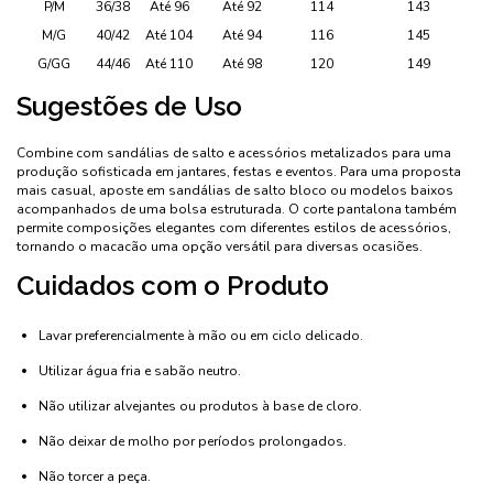
P/M
36/38
Até 96
Até 92
114
143
M/G
40/42
Até 104
Até 94
116
145
G/GG
44/46
Até 110
Até 98
120
149
Sugestões de Uso
Combine com sandálias de salto e acessórios metalizados para uma
produção sofisticada em jantares, festas e eventos. Para uma proposta
mais casual, aposte em sandálias de salto bloco ou modelos baixos
acompanhados de uma bolsa estruturada. O corte pantalona também
permite composições elegantes com diferentes estilos de acessórios,
tornando o macacão uma opção versátil para diversas ocasiões.
Cuidados com o Produto
Lavar preferencialmente à mão ou em ciclo delicado.
Utilizar água fria e sabão neutro.
Não utilizar alvejantes ou produtos à base de cloro.
Não deixar de molho por períodos prolongados.
Não torcer a peça.